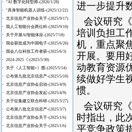
·
“AI 数字化转型师-
(2026/1/28)
进一步提升
·
“具身智能机器人训练-
(2025/12/22)
·
北京信息产业协会关于-
(2025/9/17)
会议研究
·
我人工智能分会两位科-
(2025/9/10)
培训负担工
·
关于开展AI智能体应-
(2025/7/18)
机，重点聚
·
我会获批成为中国电子-
(2025/6/26)
·
我会八位科技工作者获-
(2025/6/3)
开展。要用
·
2024-2025《-
(2025/5/30)
动教育资源
·
关于《人工智能+》图-
(2025/5/14)
续做好学生
·
公布第九批北京信息产-
(2025/5/10)
·
北京信息产业协会启动-
(2025/4/9)
惯。
·
北京信息产业协会发起-
(2025/4/9)
·
关于征集建立联合科研-
(2025/3/27)
会议研究
·
公布第八批北京信息产-
(2025/3/7)
时指出，此
·
北京信息产业协会关于-
(2025/1/6)
·
北京信息产业协会关于-
(2025/1/6)
平竞争政策