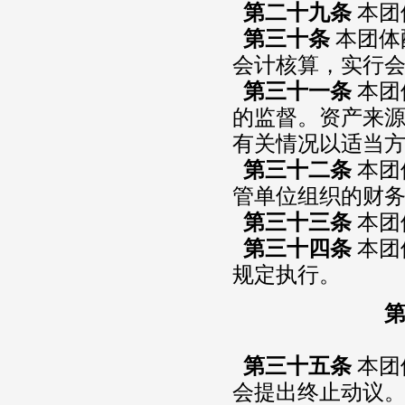
第二十九条
本团
第三十条
本团体
会计核算，实行
第三十一条
本团
的监督。资产来
有关情况以适当
第三十二条
本团
管单位组织的财
第三十三条
本团
第三十四条
本团
规定执行。
第六章 
第三十五条
本团
会提出终止动议