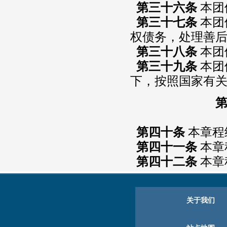
第三十六条
本团
第三十七条
本团
权债务，处理善
第三十八条
本团
第三十九条
本团
下，按照国家有
第七章
第四十条
本章程
第四十一条
本章
第四十二条
本章
关于我们