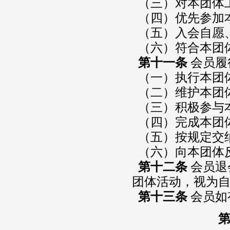
（三）对本团体
（四）优先参加
（五）入会自愿
（六）符合本团
第十一条
会员履
（一）执行本团
（二）维护本团
（三）积极参与
（四）完成本团
（五）按规定交
（六）向本团体
第十二条
会员退
团体活动，视为
第十三条
会员如
第四章 