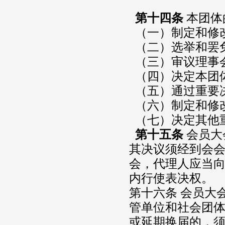
第十四条
本团体
（一）制定和修
（二）选举和罢
（三）审议理事
（四）决定本团
（五）通过重要
（六）制定和修
（七）决定其他
第十五条
会员大
其决议须经到会会
会，代理人应当
内行使表决权。
第十六条 会员大
管单位和社会团
或延期换届的，