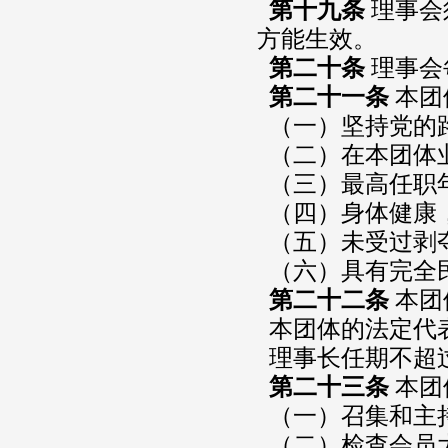
第十九条
理事会
方能生效。
第二十条
理事会
第二十一条
本团
（一）坚持党的
（二）在本团体
（三）最高任职
（四）身体健康
（五）未受过剥
（六）具有完全
第二十二条
本团
本团体的法定代
理事长任期不超
第二十三条
本团
（一）召集和主
（二）检查会员