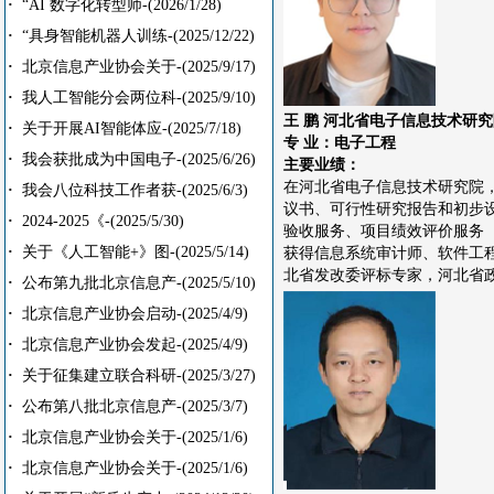
·
“AI 数字化转型师-
(2026/1/28)
·
“具身智能机器人训练-
(2025/12/22)
·
北京信息产业协会关于-
(2025/9/17)
·
我人工智能分会两位科-
(2025/9/10)
王 鹏 河北省电子信息技术研究
·
关于开展AI智能体应-
(2025/7/18)
专 业：电子工程
·
我会获批成为中国电子-
(2025/6/26)
主要业绩：
在河北省电子信息技术研究院
·
我会八位科技工作者获-
(2025/6/3)
议书、可行性研究报告和初步设
·
2024-2025《-
(2025/5/30)
验收服务、项目绩效评价服务
·
关于《人工智能+》图-
(2025/5/14)
获得信息系统审计师、软件工
北省发改委评标专家，河北省
·
公布第九批北京信息产-
(2025/5/10)
·
北京信息产业协会启动-
(2025/4/9)
·
北京信息产业协会发起-
(2025/4/9)
·
关于征集建立联合科研-
(2025/3/27)
·
公布第八批北京信息产-
(2025/3/7)
·
北京信息产业协会关于-
(2025/1/6)
·
北京信息产业协会关于-
(2025/1/6)