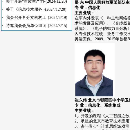
·
关于开展“新质生产力-
(2024/12/20)
屠 东 中国人民解放军某部队主
专 业：信息化
·
关于《信息技术服务 -
(2024/12/20)
主要业绩：
·
我会召开各分支机构工-
(2024/8/19)
在军内外发表《一种主动网络
术的发展及应用》、《光缆线路
·
特邀我会会员单位组团-
(2024/8/15)
系统》、《电子防御力量分析》
因专业技术过硬、业务工作突出
奥运安保、2009、2015年首
崔东伟 北京市朝阳区中小学卫
专 业：信息化、系统集成
主要业绩：
1、开发的课程《人工智能之数
2、承担的北京市教育技术应
3、参与青少年计算思维游戏宝