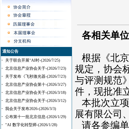
各相关单位
通知公告
根据《北
·
关于联合开展“AI时-
(2026/7/25)
规定，协会
·
北京信息产业协会关于-
(2026/7/23)
·
关于发布《飞秒激光器-
(2026/7/23)
与评测规范
·
北京信息产业协会第十-
(2026/3/27)
件，现批准
·
北京信息产业协会关于-
(2026/3/18)
本批次立
·
北京信息产业协会关于-
(2026/3/12)
·
我会关于发布2026-
(2026/3/3)
展有限公司
·
公布第十一批北京信息-
(2026/1/29)
请各参编
·
“AI 数字化转型师-
(2026/1/28)