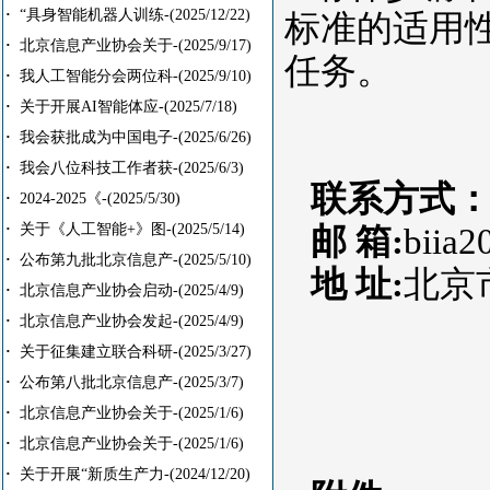
·
“具身智能机器人训练-
(2025/12/22)
标准的适用
·
北京信息产业协会关于-
(2025/9/17)
任务。
·
我人工智能分会两位科-
(2025/9/10)
·
关于开展AI智能体应-
(2025/7/18)
·
我会获批成为中国电子-
(2025/6/26)
·
我会八位科技工作者获-
(2025/6/3)
联系方式
·
2024-2025《-
(2025/5/30)
·
关于《人工智能+》图-
(2025/5/14)
邮 箱:
biia
·
公布第九批北京信息产-
(2025/5/10)
地 址:
北京
·
北京信息产业协会启动-
(2025/4/9)
·
北京信息产业协会发起-
(2025/4/9)
·
关于征集建立联合科研-
(2025/3/27)
·
公布第八批北京信息产-
(2025/3/7)
·
北京信息产业协会关于-
(2025/1/6)
·
北京信息产业协会关于-
(2025/1/6)
·
关于开展“新质生产力-
(2024/12/20)